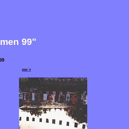
ammen 99"
99
vor >