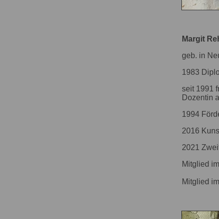
Margit Re
geb. in N
1983 Dipl
seit 1991 
Dozentin 
1994 Förde
2016 Kunst
2021 Zweit
Mitglied i
Mitglied i