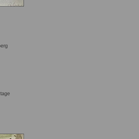
berg
itage